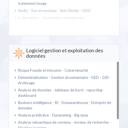
traitement image
Audio - Son et musique - Voix Dictée - GDD
E-réputation - Community management
Recherche visuelle et réalité augmentée
Sciences cognitives - Rééducation - e-thérapie
Serious games - Casual & Business Games
Téléphonie sous IP - VOIP
Logiciel gestion et exploitation des
Imagerie médicale - Tomographie - Modélisation
données
Risque Fraude et intrusion - Cybersécurité
Dématérialisation - Gestion documentaire - GED - GID-
Archivage
Analyse de données - tableaux de bord - reporting -
dashboard
Business intelligence - BI - Datawarehouse - Entrepôt de
données
Analyse prédictive - Datamining - Big data
Analyse sémantique de contenu - moteur de recherche -
Machine learning