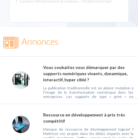
Gestion infrastructure et réseaux - Plateforme PaaS
Cloud
Framework et brique applicative
Outil de développement - Génération de code - SDK -
Atelier génie logiciel - AGL
Outils de maintenance - ALM Application Life
Annonces
Management - Déploiement
Outils de tests - Analyse de code - Performance - Stress
d'application
Outils et Middleware de communication
Vous souhaitez vous démarquer par des
Webisation - Revamping - Emulation
supports numériques vivants, dynamique,
interactif, hyper ciblé ?
La publication traditionnelle est en pleine mutation à
l’image de la transformation numérique dans les
entreprises. Les supports de type « print » ne
correspondent plus au besoin des entreprises et aux
besoins des utilisateurs largement habitués à la
puissance des outils internet et mobile. Une solution
innovante existe pour agréger des contenus (texte,
Ressource en développement à prix très
vidéo, photos, graphe ..), de les assembler, de leur
compétitif
donner vie dans des publications numériques
dynamiques à l’équivalence de l’interactivité possible
Manque de ressource de développement logiciel ?
des sites Web. Contactez nous pour en parler.
Maitriser vos projets dans les délais impartis avec la
qualité maximum. L'offre couvre tout le cycle de