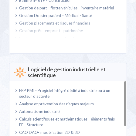
Batiment- BTP - Construction
Gestion de parc - flotte véhicules - inventaire matériel
Gestion Dossier patient - Médical - Santé
Gestion placements et risques financiers
Gestion prêt - emprunt - patrimoine
Gestion syndics - Gestion locative
Grossistes - négociants
Monétique - Transaction électronique - Paiement
Restauration - Hôtellerie - Main courante - Hospitality
Logiciel de gestion industrielle et
Secteur libéral - Avocat - Médecin - Notaire et autres
scientifique
Système d'information géographique - SIG -
Géolocalisation - Tracking véhicule
Système d'information radiologique - RIS - PACS
ERP PMI - Progiciel intégré dédié à industrie ou à un
secteur d'activité
Transport - Routage - Gestion de tournées - TMS
Analyse et prévention des risques majeurs
Gestion d'association - fondation- Club
Automatisme industriel
Essais clinique - Laboratoire - Cabinet médical et
Vétérinaire
Calculs scientifiques et mathématiques - éléments finis -
FE - Structure
CAO DAO- modélisation 2D & 3D