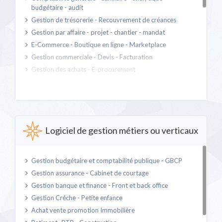
budgétaire - audit
Gestion de trésorerie - Recouvrement de créances
Gestion par affaire - projet - chantier - mandat
E-Commerce - Boutique en ligne - Marketplace
Gestion commerciale - Devis - Facturation
Gestion des achats - E-procurement
Gestion de stock et emplacement
Gestion entrepôt - WMS - Logistique Supply Chain - SCM
Gestion de compétences GPEC - Formation - DIF - GEF
Gestion de la Paie - Personnel - RH - SIRH
Logiciel de gestion métiers ou verticaux
Gestion des temps - Agenda - Main d'oeuvre - Absences
Automatisation processus métier - Workflow - BPM et
BPA - ESB - gestion processus d'affaires
Gestion budgétaire et comptabilité publique - GBCP
Gestion de l'immobilier - Moyens généraux - IWMS -
Gestion assurance - Cabinet de courtage
Facility management FM - GTB
Gestion banque et finance - Front et back office
Gestion risque professionnel
Gestion Créche - Petite enfance
Gestion diverse
Achat vente promotion Immobilière