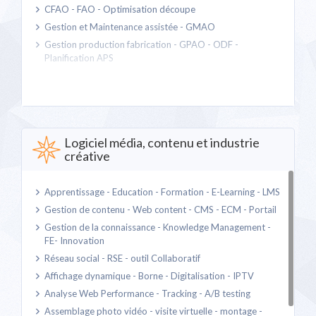
CFAO - FAO - Optimisation découpe
Gestion et Maintenance assistée - GMAO
Gestion production fabrication - GPAO - ODF -
Planification APS
Manufacturing Execution System - MES - Industrie du
futur 4.0
Modélisation statistique des procédés - MSP - Gestion
de la qualité
Objets connectés - IoT
Logiciel média, contenu et industrie
créative
Product lifecycle management - Gestion du cycle des
produits - PLM
Robotique - Domotique - Intelligence artificielle
Apprentissage - Education - Formation - E-Learning - LMS
Simulation pour l'industrie et la recherche
Gestion de contenu - Web content - CMS - ECM - Portail
Supervision de matériels industriels - SCADA - CAD
Gestion de la connaissance - Knowledge Management -
Traçabilité - RFID - Code2D - Flashcode - Etiquetage
FE- Innovation
Réseau social - RSE - outil Collaboratif
Affichage dynamique - Borne - Digitalisation - IPTV
Analyse Web Performance - Tracking - A/B testing
Assemblage photo vidéo - visite virtuelle - montage -