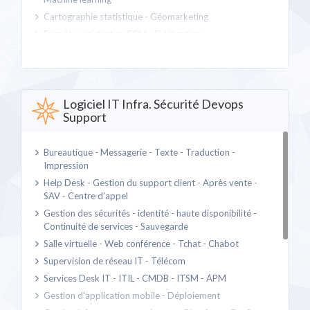
Cartographie statistique - Géomarketing
Enquête satisfaction ECM - Fidélisation
Système gestion de base de données, SGBD - ETL - EDI -
EAI
Veille réseaux sociaux - tracking
Veille stratégique - intelligence économique - Marché
Logiciel IT Infra. Sécurité Devops
Support
Bureautique - Messagerie - Texte - Traduction -
Impression
Help Desk - Gestion du support client - Après vente -
SAV - Centre d'appel
Gestion des sécurités - identité - haute disponibilité -
Continuité de services - Sauvegarde
Salle virtuelle - Web conférence - Tchat - Chabot
Supervision de réseau IT - Télécom
Services Desk IT - ITIL - CMDB - ITSM - APM
Gestion d'application mobile - Déploiement