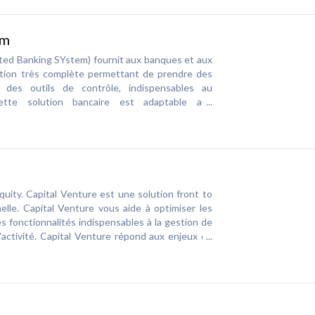
Solution de gestion de Mandats : Gérer vos
SDD associés. Structurer et sécuriser un
em
SÉCURISÉS, quelles que soient vos banques
ted Banking SYstem) fournit aux banques et aux
ution très complète permettant de prendre des
e des outils de contrôle, indispensables au
ette solution bancaire est adaptable aux
 monde bancaire, répondant précisément aux
rs exigeants.
quity. Capital Venture est une solution front to
lle. Capital Venture vous aide à optimiser les
es fonctionnalités indispensables à la gestion de
 l'activité. Capital Venture répond aux enjeux du
r et automatiser les processus métiers Centraliser
ce des mécanismes de contrôle et de traçabilité
tisseurs constituent un enjeu crucial pour les
l Venture facilite ces relations en offrant : un
ctionnalités de reporting poussées un extranet