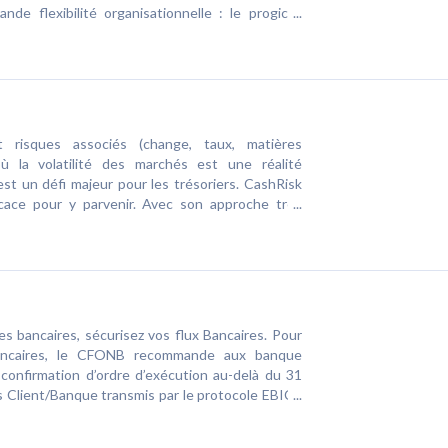
de flexibilité organisationnelle : le progiciel
g, un déploiement centralisé et allégé : pas
ce simplifiée et une administration facilitée, la
consolidations intermédiaires, Le logiciel répond
ler les différentes phases du netting rationaliser
érations et paiements intra groupe maîtriser
 données financières
t risques associés (change, taux, matières
 la volatilité des marchés est une réalité
est un défi majeur pour les trésoriers. CashRisk
icace pour y parvenir. Avec son approche très
paration totale des fonctions décisionnelle,
CashRisk offre à l’ensemble des acteurs concernés
t sécurisée des opérations financières.
s bancaires, sécurisez vos flux Bancaires. Pour
bancaires, le CFONB recommande aux banque
confirmation d’ordre d’exécution au-delà du 31
Client/Banque transmis par le protocole EBICS
treprise s’expose à des risques de fraude, le
simplement remplacé par Ebics TS (comprenant