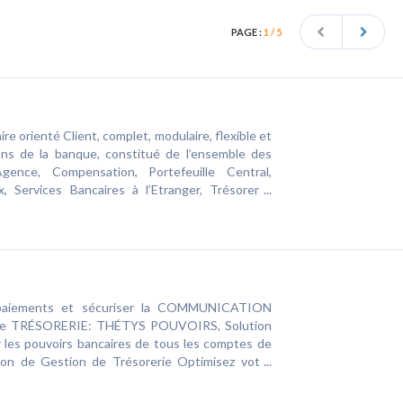
PAGE :
1 / 5
re orienté Client, complet, modulaire, flexible et
ions de la banque, constitué de l’ensemble des
Agence, Compensation, Portefeuille Central,
Services Bancaires à l’Etranger, Trésorerie,
e) répondant aux attentes et aux besoins des
 paiements et sécuriser la COMMUNICATION
tre TRÉSORERIE: THÉTYS POUVOIRS, Solution
 les pouvoirs bancaires de tous les comptes de
on de Gestion de Trésorerie Optimisez votre
ilotage de vos liquidités. THÉTYS PAYMENT,
curiser et harmoniser la gestion de tous vos