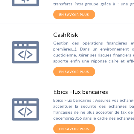
transferts intra-groupe grâce à : une gran
s’adapte à tous les systèmes de nettin
EN SAVOIR PLUS
d’installation en filiales, une mise en pla
possibilité d’effectuer des validations et 
aux objectifs suivants : connaître et contrô
CashRisk
et réduire les coûts de gestion des op
l’information et accéder en temps réel aux
Gestion des opérations financières e
premières…). Dans un environnement où
quotidienne, gérer ses risques financiers 
apporte enfin une réponse claire et eff
innovante « front to payment » et la sé
EN SAVOIR PLUS
administrative et de contrôle, le logiciel 
une gestion rigoureuse, fiable et totalemen
Ebics Flux bancaires
Ebics Flux bancaires : Assurez vos échange
accentuer la sécurité des échanges 
françaises de ne plus accepter de fax de 
décembre2016 dans le cadre des échanges 
T. Etape chronophage et longue, où l’en
EN SAVOIR PLUS
protocole Ebics T peut maintenant être 