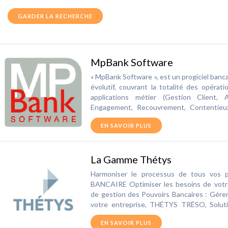
GARDER LA RECHERCHE
MpBank Software
« MpBank Software », est un progiciel bancai
évolutif, couvrant la totalité des opérat
applications métier (Gestion Client, 
Engagement, Recouvrement, Contentieux, 
Comptabilité et Reporting Règlementair
EN SAVOIR PLUS
Clients bancaires les plus Exigeants.
La Gamme Thétys
Harmoniser le processus de tous vos
BANCAIRE Optimiser les besoins de vo
de gestion des Pouvoirs Bancaires : Gérer
votre entreprise, THÉTYS TRÉSO, Soluti
trésorerie : THÉTYS Tréso permet le p
EN SAVOIR PLUS
Solution de communication bancaire : Sé