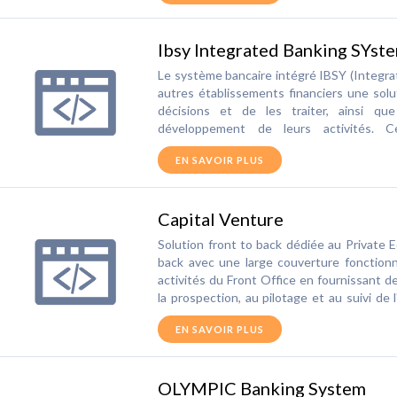
moyens de paiement. THÉTYS MANDATS, 
MANDATS, e-MANDATS et prélèvements 
Ibsy Integrated Banking SYst
processus unique d’émission de CHÈQUES 
Le système bancaire intégré IBSY (Integra
autres établissements financiers une sol
décisions et de les traiter, ainsi qu
développement de leurs activités. C
environnements les plus complexes du
EN SAVOIR PLUS
besoins divers des établissements financie
Capital Venture
Solution front to back dédiée au Private E
back avec une large couverture fonctionne
activités du Front Office en fournissant d
la prospection, au pilotage et au suivi de
Middle Office et du Back Office : Fiabilise
EN SAVOIR PLUS
les informations financières Mettre en pla
des actions. Les relations avec les inves
sociétés de gestion. C'est pourquoi Capita
OLYMPIC Banking System
meilleur suivi des investisseurs des fon