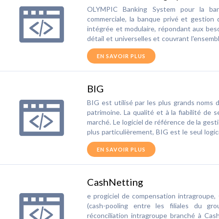
dédié pour la communication aux inves
OLYMPIC Banking System pour la banq
distributeurs
commerciale, la banque privé et gestion 
intégrée et modulaire, répondant aux bes
détail et universelles et couvrant l'ensem
Banking System est une solution entièreme
EN SAVOIR PLUS
aux besoins métiers et est capable de s'
en constante évolution. Il est possible de
quelques minutes et de les déployer par le 
BIG
son architecture orientée service (SO
OLYMPIC Banking System permet l'intégra
BIG est utilisé par les plus grands noms d
mettre à disposition une solution entièr
patrimoine. La qualité et à la fiabilité de
exemple à même de gérer l'intégralité d
marché. Le logiciel de référence de la gest
commerciaux ou d'opérations de financ
plus particulièrement, BIG est le seul log
souscription jusqu'au règlement. Les mo
des déclarations agréées par l'administr
une plus grande visibilité sur toutes les 
EN SAVOIR PLUS
valorisez votre conseil : Approche global
d'évaluer et de contrôler les divers ris
recommandations Éditions à haute valeur 
suppression des processus manuels et l'au
patrimoniales dans un seul outil : IR, ISF
Processing – STP) au sein de l'organisat
CashNetting
rémunération, changement de statut, impac
Banking System permet d'atteindre, de mani
Retraite, prévoyance, assurance vie Défiscal
une satisfaction optimale du client dans un
e progiciel de compensation intragroupe,
pour réaliser tous les calculs et toutes l
(cash-pooling entre les filiales du 
client.
réconciliation intragroupe branché à Cash