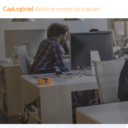
CapLogiciel
, Relier le monde du logiciel