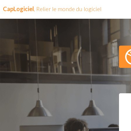
CapLogiciel
, Relier le monde du logiciel