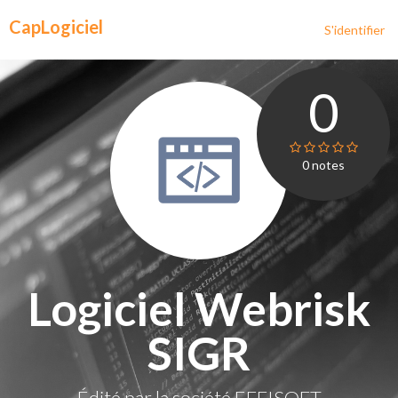
CapLogiciel
S'identifier
0
0
notes
Logiciel Webrisk
SIGR
Édité par la société
EFFISOFT