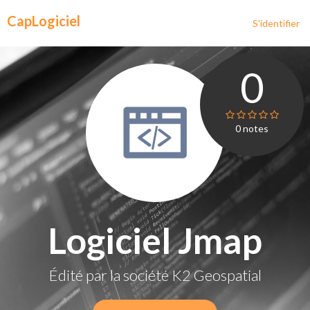
CapLogiciel
S'identifier
0
0
notes
Logiciel Jmap
Édité par la société
K2 Geospatial