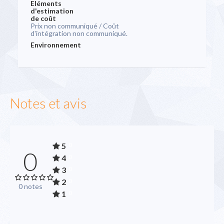
Eléments
d'estimation
de coût
Prix non communiqué / Coût
d'intégration non communiqué.
Environnement
Notes et avis
5
0
0
4
0
3
0
2
0
0 notes
1
0