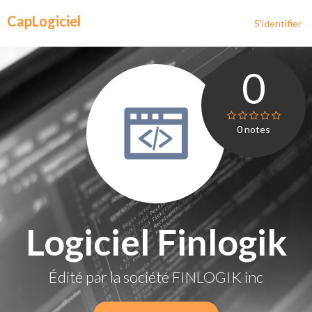
CapLogiciel
S'identifier
0
0
notes
Logiciel Finlogik
Édité par la société
FINLOGIK inc