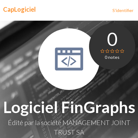
CapLogiciel
S'identifier
0
0
notes
Logiciel FinGraphs
Édité par la société
MANAGEMENT JOINT
TRUST SA