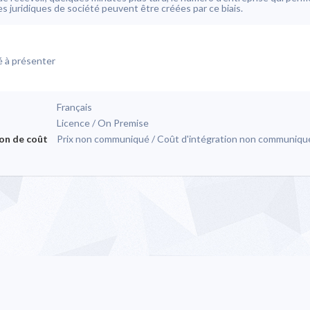
s juridiques de société peuvent être créées par ce biais.
é à présenter
Français
n
Licence / On Premise
on de coût
Prix non communiqué / Coût d'intégration non communiqu