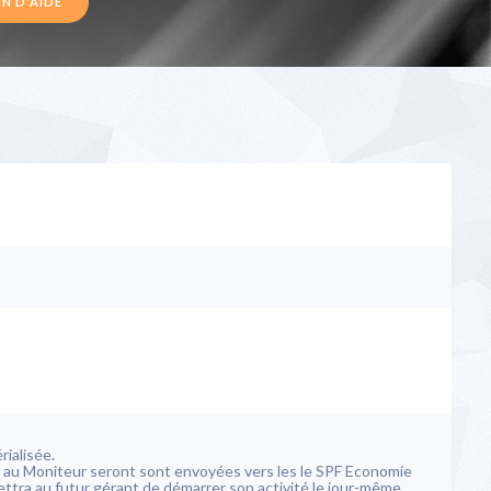
N D'AIDE
rialisée.
ion au Moniteur seront sont envoyées vers les le SPF Economie
mettra au futur gérant de démarrer son activité le jour-même.