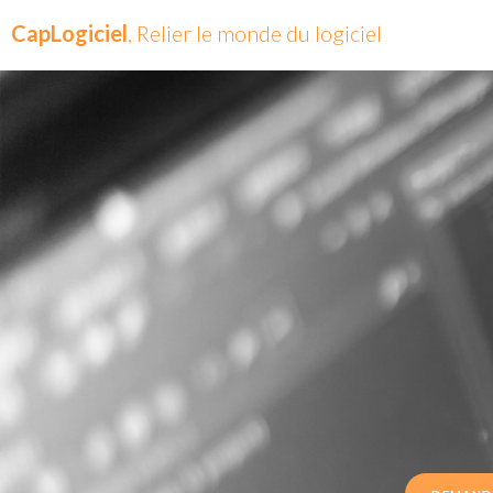
CapLogiciel
, Relier le monde du logiciel