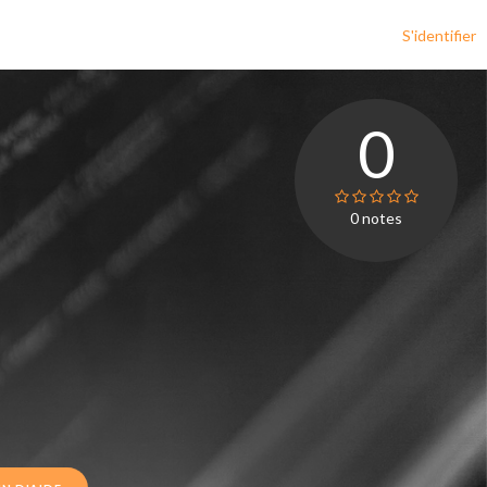
S'identifier
0
0
notes