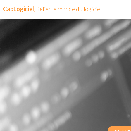
CapLogiciel
, Relier le monde du logiciel