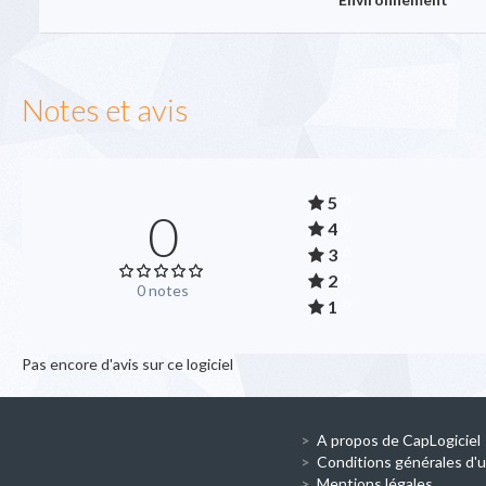
Notes et avis
5
0
0
4
0
3
0
2
0
0 notes
1
0
Pas encore d'avis sur ce logiciel
A propos de CapLogiciel
Conditions générales d'ut
Mentions légales