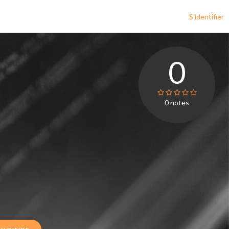
S'identifier
0
0
notes