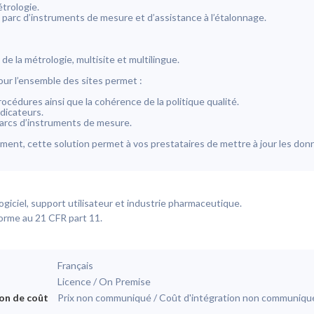
étrologie.
e parc d’instruments de mesure et d’assistance à l’étalonnage.
 de la métrologie, multisite et multilingue.
our l’ensemble des sites permet :
rocédures ainsi que la cohérence de la politique qualité.
ndicateurs.
parcs d’instruments de mesure.
nt, cette solution permet à vos prestataires de mettre à jour les donné
ogiciel, support utilisateur et industrie pharmaceutique.
orme au 21 CFR part 11.
Français
n
Licence / On Premise
on de coût
Prix non communiqué / Coût d'intégration non communiqu